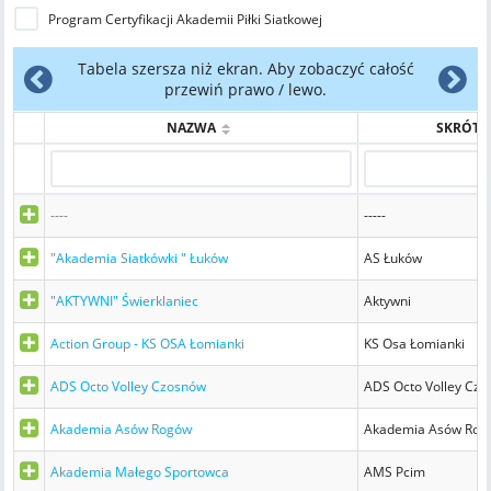
Program Certyfikacji Akademii Piłki Siatkowej
Tabela szersza niż ekran. Aby zobaczyć całość
przewiń prawo / lewo.
NAZWA
SKRÓT
----
-----
"Akademia Siatkówki " Łuków
AS Łuków
"AKTYWNI" Świerklaniec
Aktywni
Action Group - KS OSA Łomianki
KS Osa Łomianki
ADS Octo Volley Czosnów
ADS Octo Volley Cz
Akademia Asów Rogów
Akademia Asów Rog
Akademia Małego Sportowca
AMS Pcim